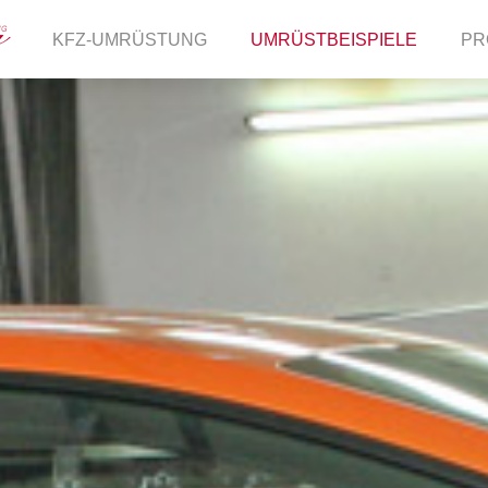
KFZ-UMRÜSTUNG
UMRÜSTBEISPIELE
PR